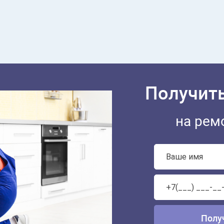
Получить
на рем