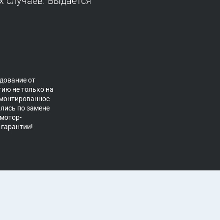
х случаев. Выдается
дование от
ию не только на
емонтированное
лись по замене
 мотор-
 гарантии!