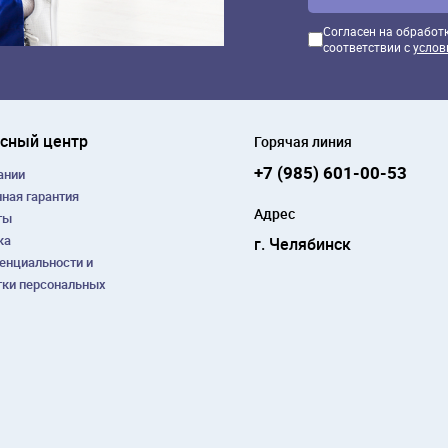
Согласен на обработ
соответствии с
услов
сный центр
Горячая линия
+7 (985) 601-00-53
ании
ная гарантия
Адрес
ты
ка
г. Челябинск
енциальности и
тки персональных